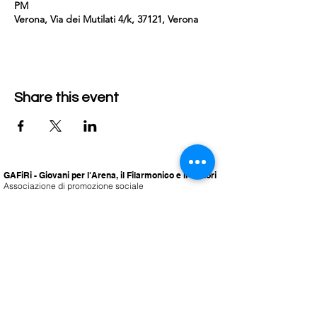
PM
Verona, Via dei Mutilati 4/k, 37121, Verona
Share this event
GAFiRi - Giovani per l'Arena, il Filarmonico e il Ristori
Associazione di promozione sociale
via Roma 1/e
37121 Verona
info@gafiri.it
© GAFiRi APS. Tutti i diritti riservati.