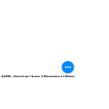
GAFiRi - Giovani per l'Arena, il Filarmonico e il Ristori
Associazione di promozione sociale
via Roma 1/e
37121 Verona
info@gafiri.it
© GAFiRi APS. Tutti i diritti riservati.