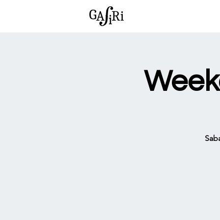
Weeke
Saba