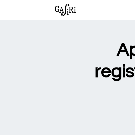
Ap
regi