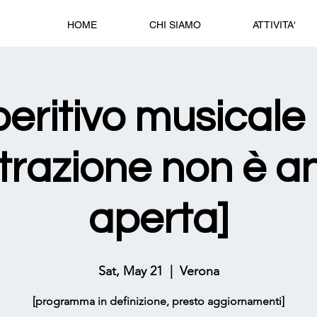
HOME
CHI SIAMO
ATTIVITA'
eritivo musicale 
strazione non è a
aperta]
Sat, May 21
  |  
Verona
[programma in definizione, presto aggiornamenti]