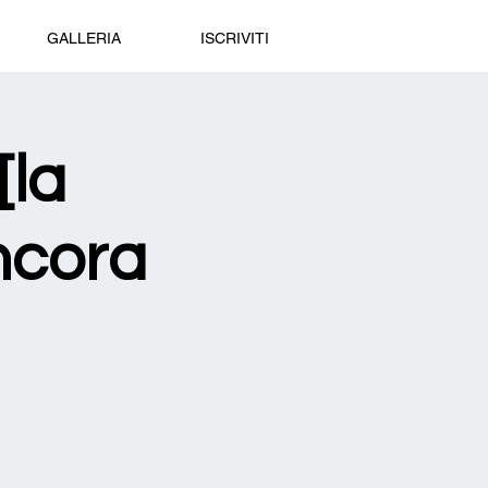
GALLERIA
ISCRIVITI
[la
ncora